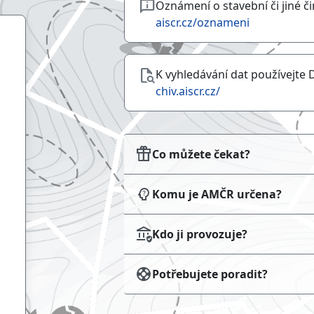
chat_info
Oznámení o stavební či jiné č
aiscr.cz/oznameni
document_search
K vyhledávání dat používejte 
chiv.aiscr.cz/
featured_seasonal_and_gifts
Co můžete čekat?
psychology_alt
Komu je AMČR určena?
assured_workload
Kdo ji provozuje?
support
Potřebujete poradit?