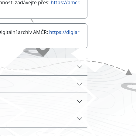
innosti zadávejte přes:
https://amcr.
Digitální archiv AMČR:
https://digiar