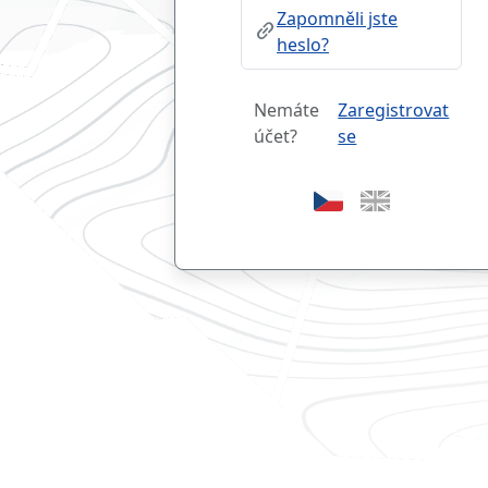
Zapomněli jste
link_2
heslo?
Nemáte
Zaregistrovat
účet?
se